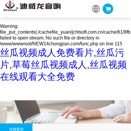
Warning
: mkdir(): No space left on device in
/www/wwwroot/NEW14chongjian.com/func.php
on line
127
Warning
:
file_put_contents(./cachefile_yuan/jchtsoft.com.cn/cache/61/8fb
failed to open stream: No such file or directory in
/www/wwwroot/NEW14chongjian.com/func.php
on line
115
丝瓜视频成人免费看片,丝瓜污
片,草莓丝瓜视频成人,丝瓜视频
在线观看大全免费
经典案例